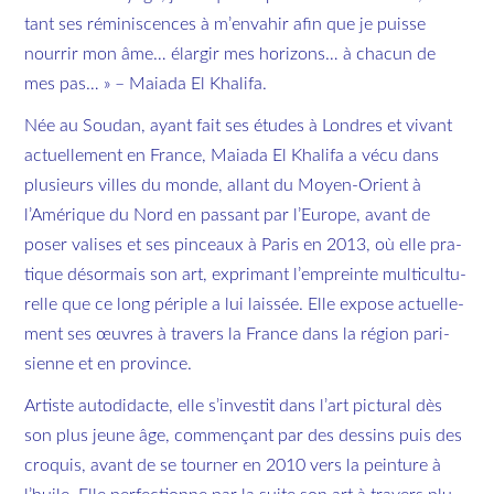
tant ses ré­mi­nis­cences à m’en­va­hir afin que je puisse
nour­rir mon âme… élar­gir mes ho­ri­zons… à cha­cun de
mes pas… » –
Maiada El Khalifa
.
Née au Sou­dan, ayant fait ses études à Londres et vi­vant
ac­tuel­le­ment en France,
Maiada El Khalifa
a vécu dans
plu­sieurs villes du monde, al­lant du Moyen-Orient à
l’Amé­rique du Nord en pas­sant par l’Eu­rope, avant de
poser va­lises et ses pin­ceaux à Paris en 2013, où elle pra­
tique dé­sor­mais son art, ex­pri­mant l’em­preinte mul­ti­cul­tu­
relle que ce long pé­riple a lui lais­sée. Elle ex­pose ac­tuel­le­
ment ses œuvres à tra­vers la France dans la ré­gion pa­ri­
sienne et en pro­vince.
Ar­tiste au­to­di­dacte, elle s’in­ves­tit dans l’art pic­tu­ral dès
son plus jeune âge, com­men­çant par des des­sins puis des
cro­quis, avant de se tour­ner en 2010 vers la pein­ture à