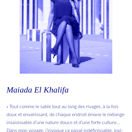
Maiada El Khalifa
« Tout comme le sable tout au long des ri­vages, à la fois
doux et en­va­his­sant, de chaque en­droit émane le mé­lange
in­sai­sis­sable d’une na­ture douce et d’une forte culture…
Dans mon voyage, j’in­voque ce passé in­dé­fi­nis­sable, in­vi­