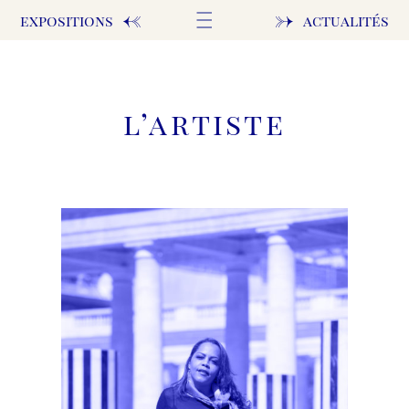
←
→
expositions
actualités
l’artiste
ACCUEIL
PAYSAGES
ENDROITS
FIGURES
ABSTRAIT
EXPOSITIONS
L’ARTISTE
ACTUALITÉS