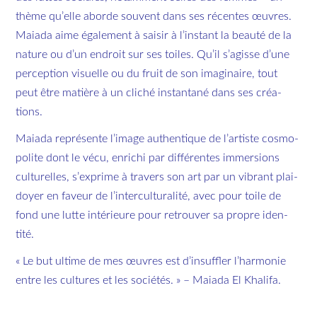
thème qu’elle aborde sou­vent dans ses ré­centes œuvres.
Maiada aime éga­le­ment à sai­sir à l’ins­tant la beauté de la
na­ture ou d’un en­droit sur ses toiles. Qu’il s’agisse d’une
per­cep­tion vi­suelle ou du fruit de son ima­gi­naire, tout
peut être ma­tière à un cli­ché ins­tan­tané dans ses créa­
tions.
Maiada re­pré­sente l’image au­then­tique de l’ar­tiste cos­mo­
po­lite dont le vécu, en­ri­chi par dif­fé­rentes im­mer­sions
cultu­relles, s’ex­prime à tra­vers son art par un vi­brant plai­
doyer en fa­veur de l’in­ter­cul­tu­ra­lité, avec pour toile de
fond une lutte in­té­rieure pour re­trou­ver sa propre iden­
tité.
« Le but ul­time de mes œuvres est d’in­suf­fler l’har­mo­nie
entre les cultures et les so­cié­tés. » –
Maiada El Khalifa
.