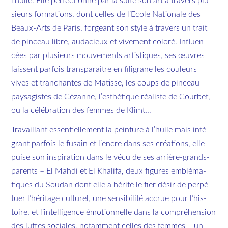
l’huile. Elle per­fec­tionne par la suite son art à tra­vers plu­
sieurs for­ma­tions, dont celles de l’Ecole Na­tio­nale des
Beaux-Arts de Paris, for­geant son style à tra­vers un trait
de pin­ceau libre, au­da­cieux et vi­ve­ment co­loré. In­fluen­
cées par plu­sieurs mou­ve­ments ar­tis­tiques, ses œuvres
laissent par­fois trans­pa­raître en fi­li­grane les cou­leurs
vives et tran­chantes de Ma­tisse, les coups de pin­ceau
pay­sa­gistes de Cé­zanne, l’es­thé­tique réa­liste de Cour­bet,
ou la cé­lé­bra­tion des femmes de Klimt…
Tra­vaillant es­sen­tiel­le­ment la pein­ture à l’huile mais in­té­
grant par­fois le fu­sain et l’encre dans ses créa­tions, elle
puise son ins­pi­ra­tion dans le vécu de ses ar­rière-grands-
pa­rents –
El Mahdi
et
El Khalifa
, deux fi­gures em­blé­ma­
tiques du Sou­dan dont elle a hé­rité le fier désir de per­pé­
tuer l’hé­ri­tage cultu­rel, une sen­si­bi­lité ac­crue pour l’his­
toire, et l’in­tel­li­gence émo­tion­nelle dans la com­pré­hen­sion
des luttes so­ciales, no­tam­ment celles des femmes – un